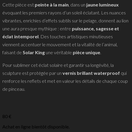
Cette pièce est
peinte à la main
, dans un
jaune lumineux
évoquant les premiers rayons d’un soleil éclatant. Les nuances
vibrantes, enrichies d’effets subtils sur le pelage, donnent au lion
une aura presque mythique : entre
puissance, sagesse et
éclat intemporel
. Des touches artistiques minutieuses
viennent accentuer le mouvement et la vitalité de l’animal,
faisant de
Solar King
une véritable
pièce unique
.
Pour sublimer cet éclat solaire et garantir sa longévité, la
sculpture est protégée par un
vernis brillant waterproof
qui
renforce les reflets et met en valeur les détails de chaque coup
de pinceau.
80
€
Achat en ligne bientôt disponible.