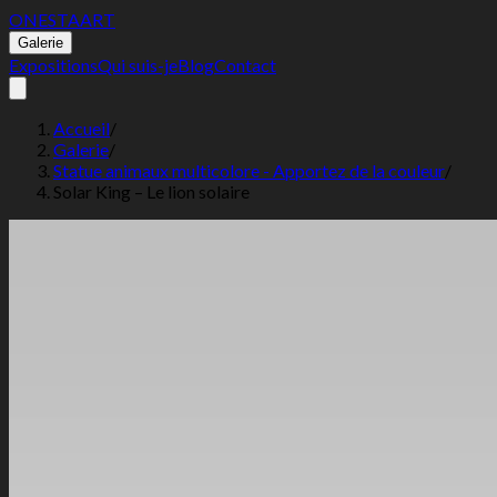
ONESTA
ART
Galerie
Expositions
Qui suis-je
Blog
Contact
Accueil
/
Galerie
/
Statue animaux multicolore - Apportez de la couleur
/
Solar King – Le lion solaire