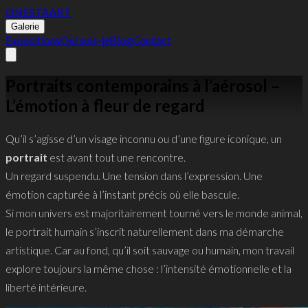
ONESTA
ART
Galerie
Expositions
Qui suis-je
Blog
Contact
Portraits contemporains à l’aérosol –
L’émotion à fleur de regard
Qu’il s’agisse d’un visage inconnu ou d’une figure iconique, un
portrait
est avant tout une rencontre.
Un regard suspendu. Une tension dans l’expression. Une
émotion capturée à l’instant précis où elle bascule.
Si mon univers est majoritairement tourné vers le monde animal,
le portrait humain s’inscrit naturellement dans ma démarche
artistique. Car au fond, qu’il soit sauvage ou humain, mon travail
explore toujours la même chose : l’intensité émotionnelle et la
liberté intérieure.